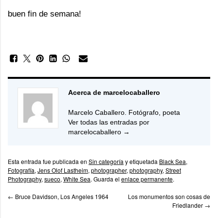
buen fin de semana!
Acerca de marcelocaballero
Marcelo Caballero. Fotógrafo, poeta
Ver todas las entradas por
marcelocaballero
→
Esta entrada fue publicada en
Sin categoría
y etiquetada
Black Sea
,
Fotografía
,
Jens Olof Lastheim
,
photographer
,
photography
,
Street
Photography
,
sueco
,
White Sea
. Guarda el
enlace permanente
.
←
Bruce Davidson, Los Angeles 1964
Los monumentos son cosas de
Friedlander
→