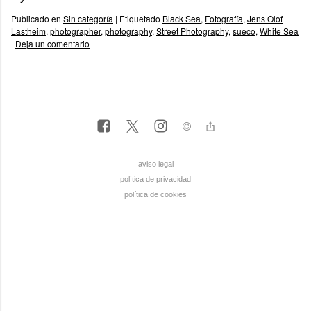
Publicado en
Sin categoría
|
Etiquetado
Black Sea
,
Fotografía
,
Jens Olof
Lastheim
,
photographer
,
photography
,
Street Photography
,
sueco
,
White Sea
|
Deja un comentario
aviso legal
política de privacidad
política de cookies