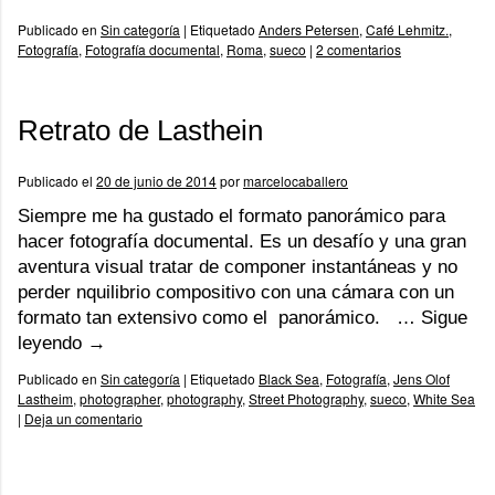
Publicado en
Sin categoría
|
Etiquetado
Anders Petersen
,
Café Lehmitz.
,
Fotografía
,
Fotografía documental
,
Roma
,
sueco
|
2 comentarios
Retrato de Lasthein
Publicado el
20 de junio de 2014
por
marcelocaballero
Siempre me ha gustado el formato panorámico para
hacer fotografía documental. Es un desafío y una gran
aventura visual tratar de componer instantáneas y no
perder nquilibrio compositivo con una cámara con un
formato tan extensivo como el panorámico. …
Sigue
leyendo
→
Publicado en
Sin categoría
|
Etiquetado
Black Sea
,
Fotografía
,
Jens Olof
Lastheim
,
photographer
,
photography
,
Street Photography
,
sueco
,
White Sea
|
Deja un comentario