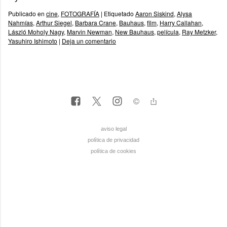
Publicado en
cine
,
FOTOGRAFÍA
|
Etiquetado
Aaron Siskind
,
Alysa
Nahmías
,
Arthur Siegel
,
Barbara Crane
,
Bauhaus
,
film
,
Harry Callahan
,
László Moholy Nagy
,
Marvin Newman
,
New Bauhaus
,
película
,
Ray Metzker
,
Yasuhiro Ishimoto
|
Deja un comentario
aviso legal
política de privacidad
política de cookies