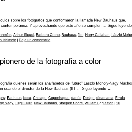
rtículos sobre los fotógrafos que conformaron la llamada New Bauhaus que,
afía contemporánea. Y aprovechando que este año se cumplen …
Sigue leyend
Nahmías
,
Arthur Siegel
,
Barbara Crane
,
Bauhaus
,
film
,
Harry Callahan
,
László Moho
o Ishimoto
|
Deja un comentario
ionero de la fotografía a color
 fotografía quienes serán los analfabetos del futuro” László Moholy-Nagy Mucho
ron cuando el director de la New Bauhaus (IIT …
Sigue leyendo
→
phy
,
Bauhaus
,
beca
,
Chicago
,
Copenhague
,
danés
,
Design
,
dinamarca
,
Errata
oly Nagy
,
Luigi Guirri
,
New Bauhaus
,
Sthepen Shore
,
William Eggleston
|
10