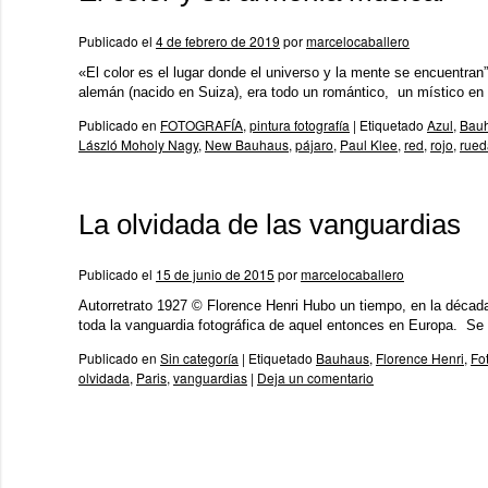
Publicado el
4 de febrero de 2019
por
marcelocaballero
«El color es el lugar donde el universo y la mente se encuentra
alemán (nacido en Suiza), era todo un romántico, un místico e
Publicado en
FOTOGRAFÍA
,
pintura fotografía
|
Etiquetado
Azul
,
Bau
László Moholy Nagy
,
New Bauhaus
,
pájaro
,
Paul Klee
,
red
,
rojo
,
rued
La olvidada de las vanguardias
Publicado el
15 de junio de 2015
por
marcelocaballero
Autorretrato 1927 © Florence Henri Hubo un tiempo, en la década 
toda la vanguardia fotográfica de aquel entonces en Europa. S
Publicado en
Sin categoría
|
Etiquetado
Bauhaus
,
Florence Henri
,
Fo
olvidada
,
Paris
,
vanguardias
|
Deja un comentario