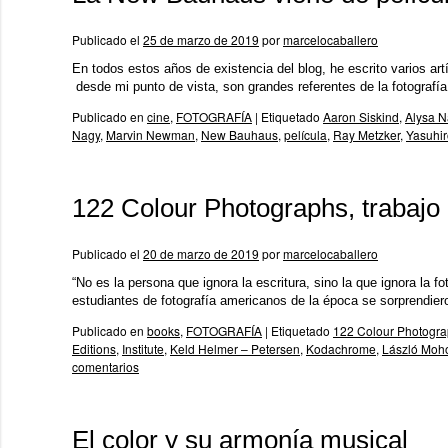
Publicado el
25 de marzo de 2019
por
marcelocaballero
En todos estos años de existencia del blog, he escrito varios a
desde mi punto de vista, son grandes referentes de la fotogr
Publicado en
cine
,
FOTOGRAFÍA
|
Etiquetado
Aaron Siskind
,
Alysa 
Nagy
,
Marvin Newman
,
New Bauhaus
,
película
,
Ray Metzker
,
Yasuhir
122 Colour Photographs, trabajo p
Publicado el
20 de marzo de 2019
por
marcelocaballero
“No es la persona que ignora la escritura, sino la que ignora la
estudiantes de fotografía americanos de la época se sorprendie
Publicado en
books
,
FOTOGRAFÍA
|
Etiquetado
122 Colour Photogra
Editions
,
Institute
,
Keld Helmer – Petersen
,
Kodachrome
,
László Moh
comentarios
El color y su armonía musical