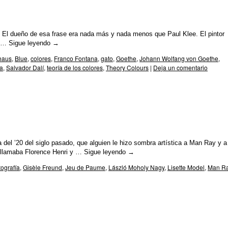
n” El dueño de esa frase era nada más y nada menos que Paul Klee. El pintor
n …
Sigue leyendo
→
haus
,
Blue
,
colores
,
Franco Fontana
,
gato
,
Goethe
,
Johann Wolfang von Goethe
,
a
,
Salvador Dalí
,
teoría de los colores
,
Theory Colours
|
Deja un comentario
del ’20 del siglo pasado, que alguien le hizo sombra artística a Man Ray y a
e llamaba Florence Henri y …
Sigue leyendo
→
tografía
,
Gisèle Freund
,
Jeu de Paume
,
László Moholy Nagy
,
Lisette Model
,
Man R