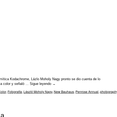
a mítica Kodachrome, Lázlo Moholy Nagy pronto se dio cuenta de lo
ía a color y señaló …
Sigue leyendo
→
olor
,
Fotografía
,
László Moholy Nagy
,
New Bauhaus
,
Penrose Annual
,
photograph
la