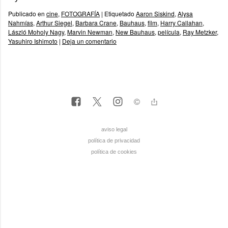
Publicado en
cine
,
FOTOGRAFÍA
|
Etiquetado
Aaron Siskind
,
Alysa
Nahmías
,
Arthur Siegel
,
Barbara Crane
,
Bauhaus
,
film
,
Harry Callahan
,
László Moholy Nagy
,
Marvin Newman
,
New Bauhaus
,
película
,
Ray Metzker
,
Yasuhiro Ishimoto
|
Deja un comentario
aviso legal
política de privacidad
política de cookies